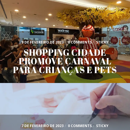
9 DE FEVEREIRO DE 2023
/
0 COMMENTS
/
STICKY
SHOPPING CIDADE
PROMOVE CARNAVAL
PARA CRIANÇAS E PETS
7 DE FEVEREIRO DE 2023
/
0 COMMENTS
/
STICKY