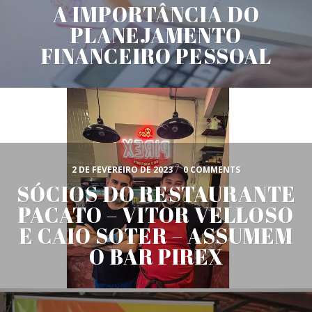
A IMPORTÂNCIA DO
PLANEJAMENTO
FINANCEIRO PESSOAL
2 DE FEVEREIRO DE 2023
/
0 COMMENTS
SÓCIOS DO RESTAURANTE
PACATO – VITOR VELLOSO
E CAIO SOTER – ASSUMEM
O BAR PIREX