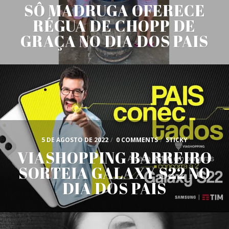
SÔ MADRUGA OFERECE
RÉGUA DE CHOPP DE
GRAÇA NO DIA DOS PAIS
5 DE AGOSTO DE 2022
/
0 COMMENTS
/
STICKY
VIASHOPPING BARREIRO
SORTEIA GALAXY S22 NO
DIA DOS PAIS