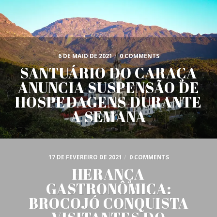
6 DE MAIO DE 2021
/
0 COMMENTS
SANTUÁRIO DO CARAÇA
ANUNCIA SUSPENSÃO DE
HOSPEDAGENS DURANTE
A SEMANA
17 DE FEVEREIRO DE 2021
/
0 COMMENTS
HERANÇA
GASTRONÔMICA:
BROCOJÓ CONQUISTA