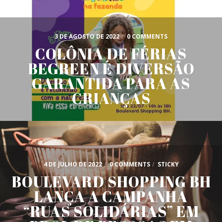
3 DE AGOSTO DE 2022
/
0 COMMENTS
COLÔNIA DE FÉRIAS
BEGREEN É DIVERSÃO
GARANTIDA PARA AS
CRIANÇAS
4 DE JULHO DE 2022
/
0 COMMENTS
/
STICKY
BOULEVARD SHOPPING BH
LANÇA A CAMPANHA
“RUAS SOLIDÁRIAS” EM