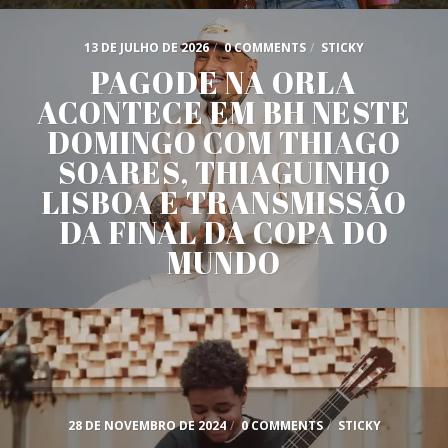
13 DE JULHO DE 2026
/
0 COMMENTS
/
STICKY
PAGODE NA ORLA
ACONTECE EM BH NESTE
DOMINGO COM THIAGO
SOARES, THIAGUINHO
LISBOA E TRANSMISSÃO
DA FINAL DA COPA DO
MUNDO
28 DE NOVEMBRO DE 2024
/
0 COMMENTS
/
STICKY