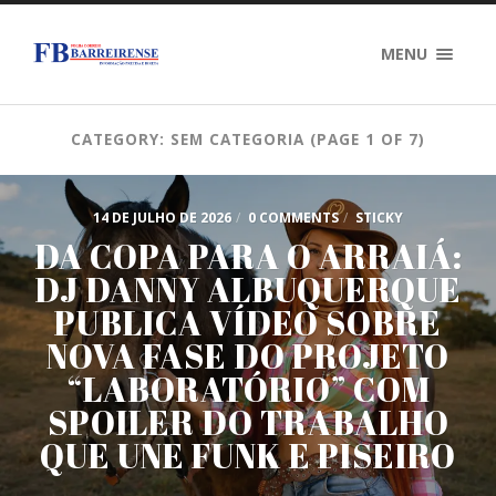
MENU
CATEGORY: SEM CATEGORIA
(PAGE 1 OF 7)
14 DE JULHO DE 2026
/
0 COMMENTS
/
STICKY
DA COPA PARA O ARRAIÁ:
DJ DANNY ALBUQUERQUE
PUBLICA VÍDEO SOBRE
NOVA FASE DO PROJETO
“LABORATÓRIO” COM
SPOILER DO TRABALHO
QUE UNE FUNK E PISEIRO