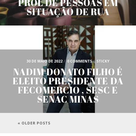
PROL DE PESSOAS EM
SITUAÇÃO DE RUA
30 DE MAIO DE 2022
/
0 COMMENTS
/
STICKY
NADIM DONATO FILHO É
ELEITO PRESIDENTE DA
FECOMERCIO , SESC E
SENAC MINAS
« OLDER POSTS