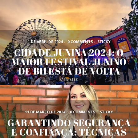
1 DE ABRIL DE 2024
/
0 COMMENTS
/
STICKY
CIDADE JUNINA 2024: O
MAIOR FESTIVAL JUNINO
DE BH ESTÁ DE VOLTA
11 DE MARÇO DE 2024
/
0 COMMENTS
/
STICKY
GARANTINDO SEGURANÇA
E CONFIANÇA: TÉCNICAS