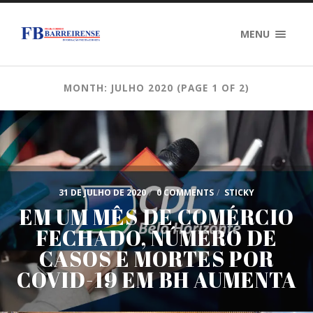
MENU
MONTH: JULHO 2020
(PAGE 1 OF 2)
31 DE JULHO DE 2020
/
0 COMMENTS
/
STICKY
EM UM MÊS DE COMÉRCIO
FECHADO, NÚMERO DE
CASOS E MORTES POR
COVID-19 EM BH AUMENTA