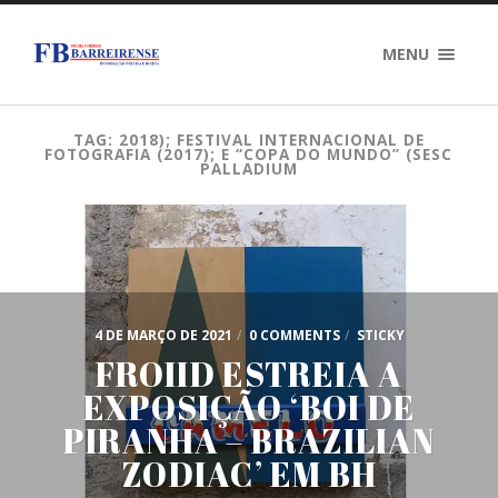
MENU
TAG: 2018); FESTIVAL INTERNACIONAL DE
FOTOGRAFIA (2017); E “COPA DO MUNDO” (SESC
PALLADIUM
4 DE MARÇO DE 2021
/
0 COMMENTS
/
STICKY
FROIID ESTREIA A
EXPOSIÇÃO ‘BOI DE
PIRANHA – BRAZILIAN
ZODIAC’ EM BH