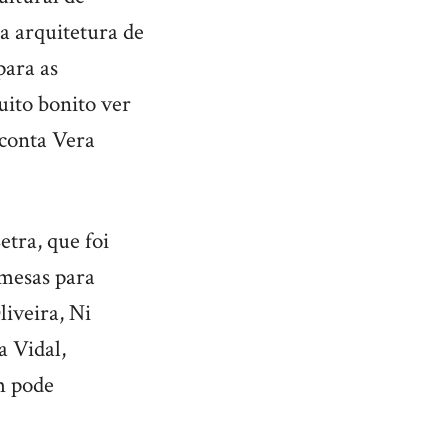
a arquitetura de
para as
uito bonito ver
 conta Vera
etra, que foi
 mesas para
liveira, Ni
a Vidal,
m pode