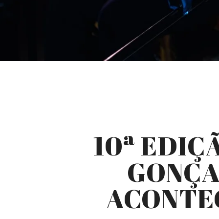
10ª EDIÇ
GONÇAL
ACONTEC