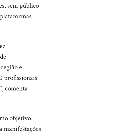
es, sem público
 plataformas
vez
 de
 região e
 profissionais
”, comenta
omo objetivo
ra manifestações