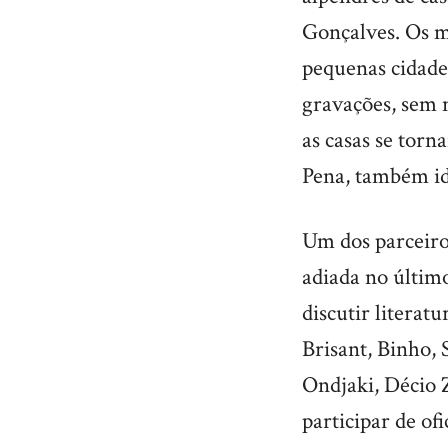
Gonçalves. Os mo
pequenas cidades
gravações, sem n
as casas se torn
Pena, também ide
Um dos parceiros
adiada no últim
discutir literat
Brisant, Binho,
Ondjaki, Décio 
participar de ofi