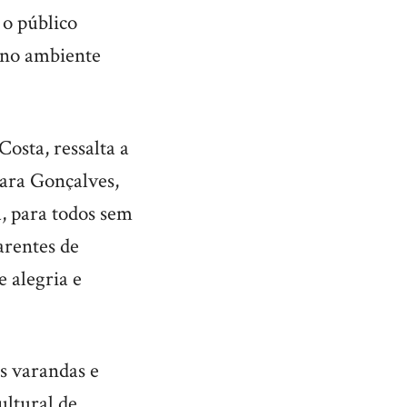
 o público
o no ambiente
osta, ressalta a
para Gonçalves,
, para todos sem
arentes de
 alegria e
as varandas e
ultural de