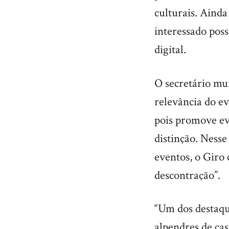
culturais. Ainda
interessado pos
digital.
O secretário mun
relevância do e
pois promove ev
distinção. Ness
eventos, o Giro
descontração”.
“Um dos destaque
alpendres de ca