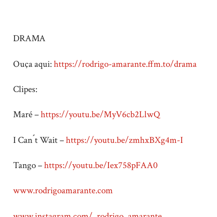
DRAMA
Ouça aqui:
https://rodrigo-amarante.ffm.
to/drama
Clipes:
Maré –
https://youtu.be/MyV6cb2LlwQ
I Can ́t Wait –
https://youtu.be/zmhxBXg4m-I
Tango –
https://youtu.be/Iex758pFAA0
www.rodrigoamarante.com
www.instagram.com/_rodrigo_
amarante