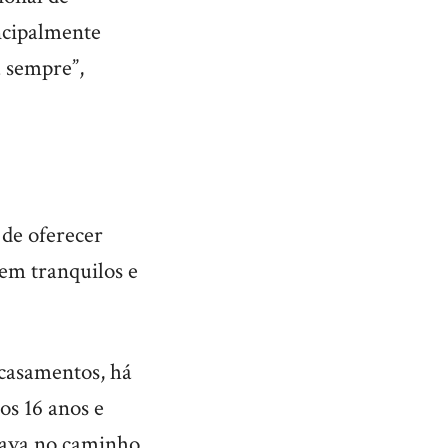
incipalmente
 sempre”,
de oferecer
uem tranquilos e
 casamentos, há
os 16 anos e
tava no caminho