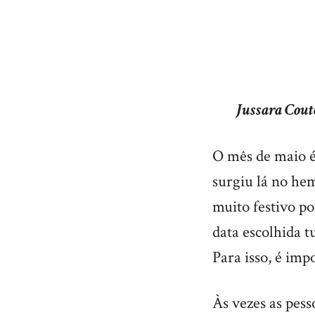
Jussara Cout
O mês de maio é
surgiu lá no he
muito festivo p
data escolhida 
Para isso, é imp
Às vezes as pes