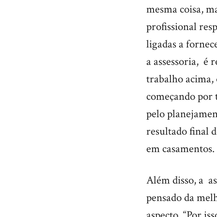
mesma coisa, mas
profissional res
ligadas a fornec
a assessoria, é
trabalho acima, 
começando por t
pelo planejamen
resultado final 
em casamentos.
Além disso, a a
pensado da melh
aspecto. “Por is