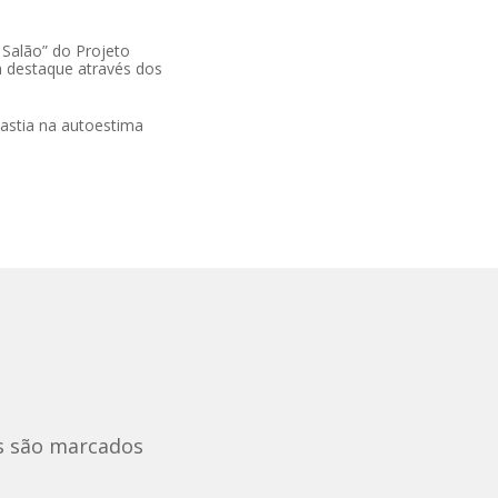
 Salão” do Projeto
m destaque através dos
lastia na autoestima
s são marcados