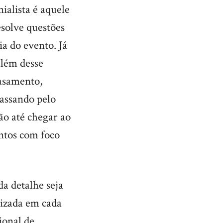
ialista é aquele
esolve questões
ia do evento. Já
além desse
casamento,
passando pelo
ão até chegar ao
entos com foco
a detalhe seja
lizada em cada
ional de