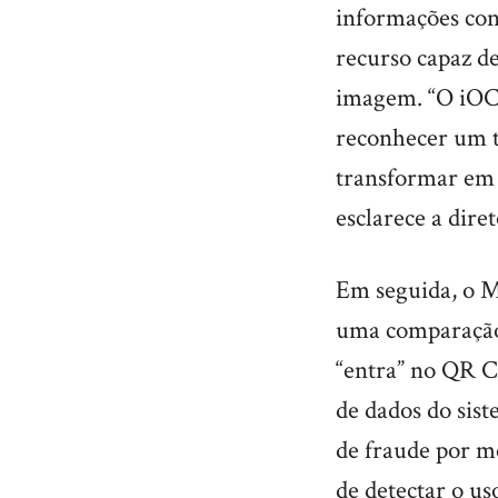
informações cons
recurso capaz d
imagem. “O iOC
reconhecer um te
transformar em d
esclarece a dire
Em seguida, o Mo
uma comparação 
“entra” no QR C
de dados do sis
de fraude por mei
de detectar o u