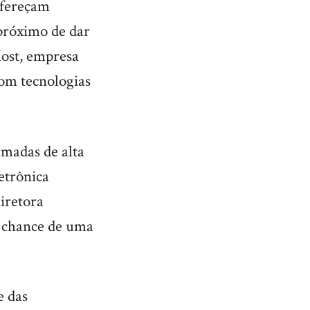
 ofereçam
próximo de dar
Most, empresa
com tecnologias
amadas de alta
etrônica
diretora
a chance de uma
e das