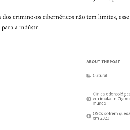
dos criminosos cibernéticos não tem limites, esse
o para a indústr
ABOUT THE POST
o
Cultural
Clínica odontológic
em implante Zigomá
mundo
OSCs sofrem queda
em 2023