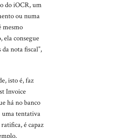
ando do iOCR, um
umento ou numa
té mesmo
o, ela consegue
a nota fiscal”,
, isto é, faz
t Invoice
que há no banco
é uma tentativa
ratifica, é capaz
xemplo.