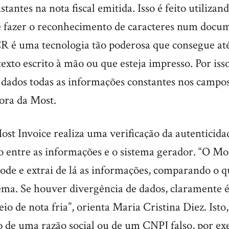
tantes na nota fiscal emitida. Isso é feito utiliz
e fazer o reconhecimento de caracteres num doc
R é uma tecnologia tão poderosa que consegue a
xto escrito à mão ou que esteja impresso. Por iss
ados todas as informações constantes nos campos d
tora da Most.
st Invoice realiza uma verificação da autenticidade
entre as informações e o sistema gerador. “O Mos
ode e extrai de lá as informações, comparando o 
tema. Se houver divergência de dados, claramente 
o de nota fria”, orienta Maria Cristina Diez. Isto, 
so de uma razão social ou de um CNPJ falso, por e