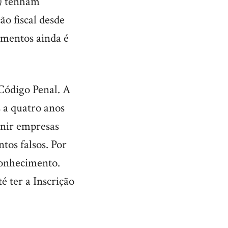
e) tenham
o fiscal desde
umentos ainda é
Código Penal. A
s a quatro anos
unir empresas
tos falsos. Por
conhecimento.
é ter a Inscrição