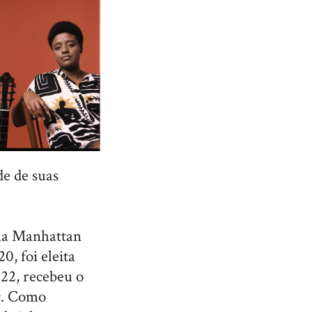
de de suas
ela Manhattan
, foi eleita
022, recebeu o
c. Como