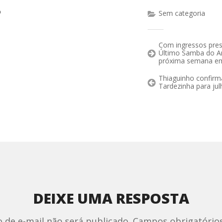
o
Sem categoria
Com ingressos pres
Último Samba do A
próxima semana e
Thiaguinho confirm
Tardezinha para ju
DEIXE UMA RESPOSTA
 de e-mail não será publicado.
Campos obrigatório