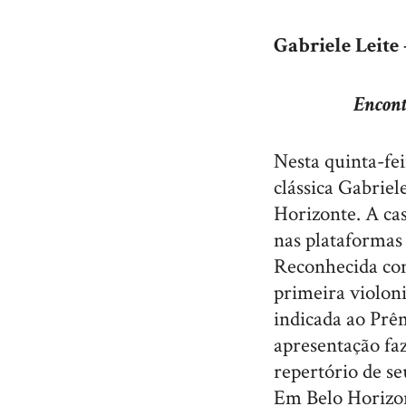
Gabriele Leite
Encont
Nesta quinta-fei
clássica Gabriel
Horizonte. A ca
nas plataformas
Reconhecida com
primeira violoni
indicada ao Prê
apresentação faz
repertório de se
Em Belo Horizo