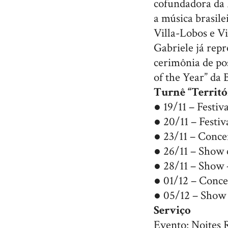
cofundadora da 
a música brasil
Villa-Lobos e Vi
Gabriele já rep
cerimônia de po
of the Year” d
Turnê “Territór
● 19/11 – Festi
● 20/11 – Festi
● 23/11 – Conce
● 26/11 – Show c
● 28/11 – Show 
● 01/12 – Conce
● 05/12 – Show 
Serviço
Evento: Noites R