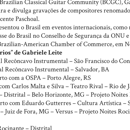
Brazilian Classical Guitar Community (BCGC), G
eira e divulga gravações de compositores renomad
cente Paschoal.
resentou o Brasil em eventos internacionais, como 
sse do Brasil no Conselho de Segurança da ONU e 
a Brazilian-American Chamber of Commerce, em N
ios” de Gabriele Leite
val Recôncavo Instrumental – São Francisco do Co
val Recôncavo Instrumental – Salvador, BA
rto com a OSPA – Porto Alegre, RS
om Carlos Malta e Silva – Teatro Rival – Rio de J
– Distrital – Belo Horizonte, MG – Projeto Noites
rto com Eduardo Gutterres – Cultura Artística – 
– Juiz de Fora, MG – Versus – Projeto Noites Roc
ocinante – Distrital