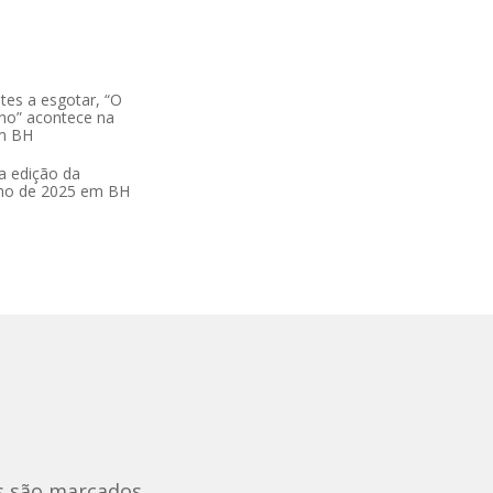
tes a esgotar, “O
no” acontece na
m BH
a edição da
lho de 2025 em BH
s são marcados