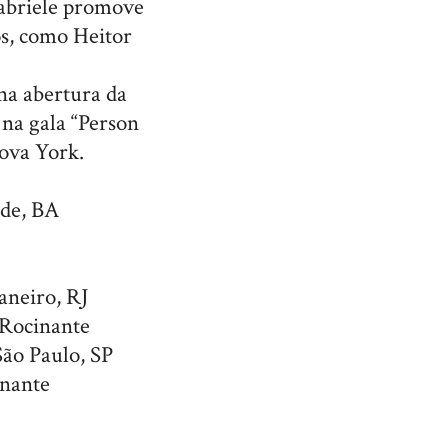
abriele promove
os, como Heitor
na abertura da
na gala “Person
ova York.
nde, BA
aneiro, RJ
 Rocinante
São Paulo, SP
inante