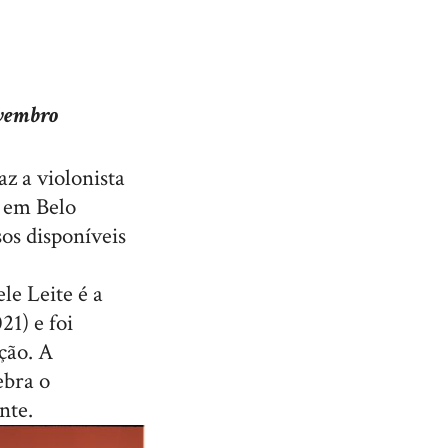
ovembro
z a violonista
, em Belo
os disponíveis
le Leite é a
21) e foi
ção. A
ebra o
nte.